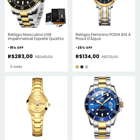
Relógio Masculino LIGE
Relógio Feminino POSHI 914 À
Impermeável Esporte Quartzo
Prova D'Água
-
18
%
OFF
-
25
%
OFF
R$283,00
R$134,00
R$345,00
R$179,00
5 cores