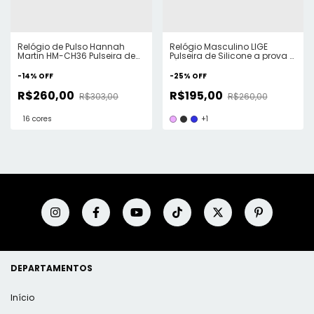
Relógio de Pulso Hannah
Relógio Masculino LIGE
Martin HM-CH36 Pulseira de
Pulseira de Silicone a prova d
Couro ElaShopp
´Água
-
14
%
OFF
-
25
%
OFF
R$260,00
R$195,00
R$303,00
R$260,00
16 cores
+1
DEPARTAMENTOS
Início