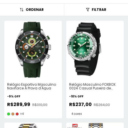
ORDENAR
FILTRAR
Relógio Esportivo Masculino
Relógio Masculino FOXBOX
Naviforce Á Prova d'Água
0024 Casual Puseira de
Silicone À Prova D'Água
-
9
%
OFF
-
10
%
OFF
R$289,99
R$237,00
R$319,99
R$264,00
+4
4 cores