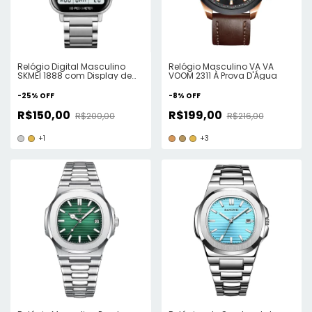
Relógio Digital Masculino
Relógio Masculino VA VA
SKMEI 1888 com Display de
VOOM 2311 À Prova D'Água
luz Traseira
-
25
%
OFF
-
8
%
OFF
R$150,00
R$199,00
R$200,00
R$216,00
+1
+3