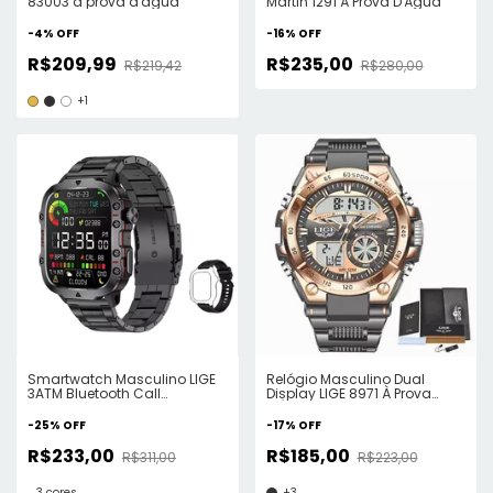
83003 à prova d'água
Martin 1291 À Prova D'Água
-
4
%
OFF
-
16
%
OFF
R$209,99
R$235,00
R$219,42
R$280,00
+1
Smartwatch Masculino LIGE
Relógio Masculino Dual
3ATM Bluetooth Call
Display LIGE 8971 À Prova
Smartwatch Militar
D'Água
-
25
%
OFF
-
17
%
OFF
R$233,00
R$185,00
R$311,00
R$223,00
3 cores
+3