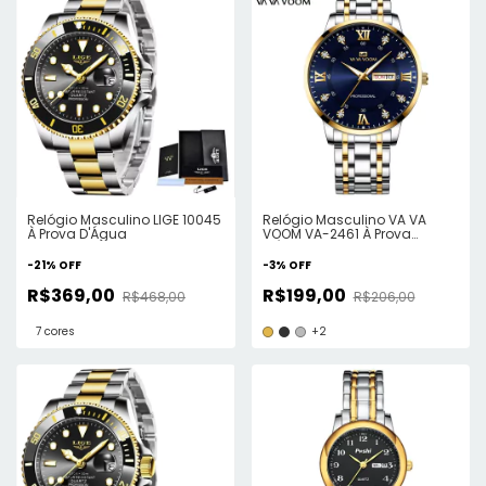
Relógio Masculino LIGE 10045
Relógio Masculino VA VA
À Prova D'Água
VOOM VA-2461 À Prova
D'Água
-
21
%
OFF
-
3
%
OFF
R$369,00
R$199,00
R$468,00
R$206,00
7 cores
+2