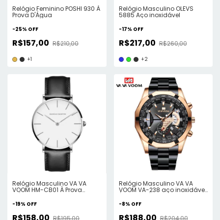
Relógio Feminino POSHI 930 À
Relógio Masculino OLEVS
Prova D'Água
5885 Aço inoxidável
-
25
%
OFF
-
17
%
OFF
R$157,00
R$217,00
R$210,00
R$260,00
+1
+2
Relógio Masculino VA VA
Relógio Masculino VA VA
VOOM HM-CB01 À Prova
VOOM VA-238 aço inoxidável
D'Água
À Prova D'Água
-
19
%
OFF
-
8
%
OFF
R$158,00
R$188,00
R$195,00
R$204,00