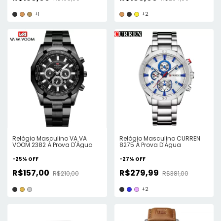
+1
+2
Relógio Masculino VA VA
Relógio Masculino CURREN
VOOM 2382 À Prova D'Água
8275 À Prova D'Água
-
25
%
OFF
-
27
%
OFF
R$157,00
R$279,99
R$210,00
R$381,00
+2