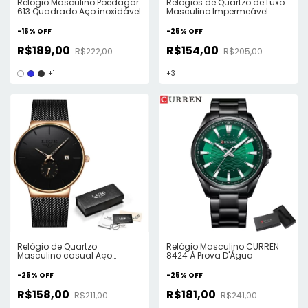
Relógio Masculino Poedagar
Relógios de Quartzo de Luxo
613 Quadrado Aço inoxidável
Masculino Impermeável
-
15
%
OFF
-
25
%
OFF
R$189,00
R$154,00
R$222,00
R$205,00
+1
+3
Relógio de Quartzo
Relógio Masculino CURREN
Masculino casual Aço
8424 À Prova D'Água
Impermeável
-
25
%
OFF
-
25
%
OFF
R$158,00
R$181,00
R$211,00
R$241,00