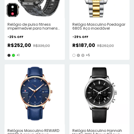
Relógio de pulso fitness
Relógio Masculino Poedagar
impermeável para homens
680S Aço inoxidável
smartwatch esportivo
-
25
%
OFF
-
29
%
OFF
R$252,00
R$187,00
R$336,00
R$262,00
+1
+5
Relógios Masculino REWARD
Relógio Masculino Hannah