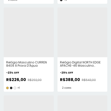
Relógio Masculino CURREN
Relógio Digital NORTH EDGE
8409 À Prova D'Água
APACHE-46 Masculino
Esportivo
-
23
%
OFF
-
29
%
OFF
R$226,00
R$388,00
R$292,00
R$543,00
+1
2 cores