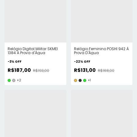
Relógio Digital Militar SKMEI
Relógio Feminino POSHI 942 À
1384 A Prova d'Água
Prova D'Água
-
3
%
OFF
-
22
%
OFF
R$187,00
R$131,00
R$193,00
R$168,00
+2
+1