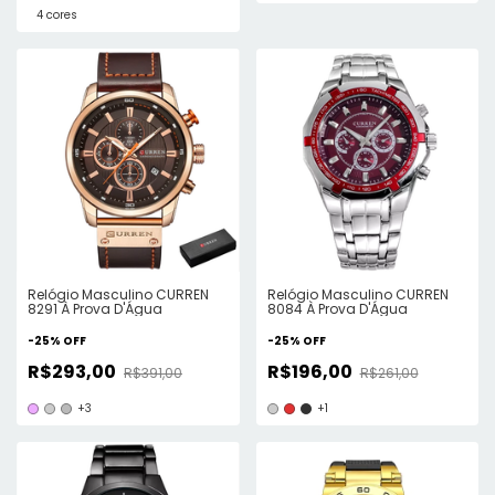
4 cores
Relógio Masculino CURREN
Relógio Masculino CURREN
8291 À Prova D'Água
8084 À Prova D'Água
-
25
%
OFF
-
25
%
OFF
R$293,00
R$196,00
R$391,00
R$261,00
+3
+1