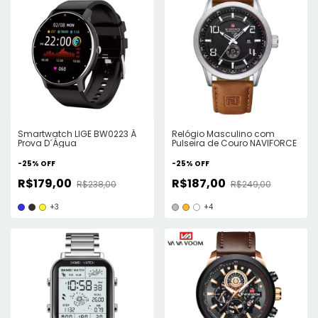
Smartwatch LIGE BW0223 Á
Relógio Masculino com
Prova D´Água
Pulseira de Couro NAVIFORCE
-
25
%
OFF
-
25
%
OFF
R$179,00
R$187,00
R$238,00
R$249,00
+3
+4