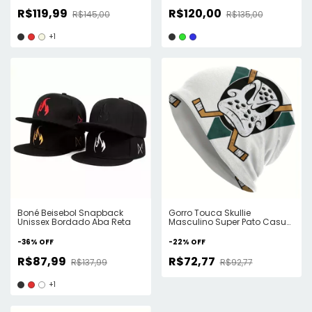
R$119,99
R$120,00
R$145,00
R$135,00
+1
Boné Beisebol Snapback
Gorro Touca Skullie
Unissex Bordado Aba Reta
Masculino Super Pato Casual
e Esportivo
-
36
%
OFF
-
22
%
OFF
R$87,99
R$72,77
R$137,99
R$92,77
+1