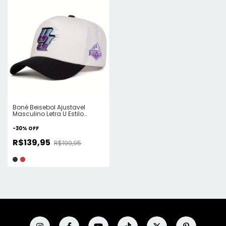
Boné Beisebol Ajustavel
Masculino Letra U Estilo
Casual
-
30
%
OFF
R$139,95
R$199,95