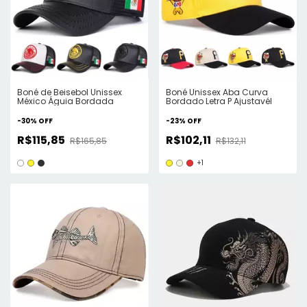
Boné de Beisebol Unissex
Boné Unissex Aba Curva
México Águia Bordada
Bordado Letra P Ajustavél
-
30
%
OFF
-
23
%
OFF
R$115,85
R$102,11
R$165,85
R$132,11
+1