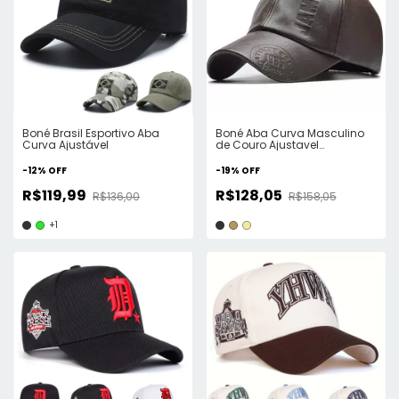
Boné Brasil Esportivo Aba
Boné Aba Curva Masculino
Curva Ajustável
de Couro Ajustavel
Snapback
-
12
%
OFF
-
19
%
OFF
R$119,99
R$128,05
R$136,00
R$158,05
+1