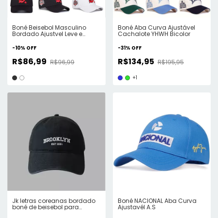
Boné Beisebol Masculino
Boné Aba Curva Ajustável
Bordado Ajustvel Leve e
Cachalote YHWH Bicolor
Estiloso
-
10
%
OFF
-
31
%
OFF
R$86,99
R$134,95
R$96,99
R$195,95
+1
Jk letras coreanas bordado
Boné NACIONAL Aba Curva
boné de beisebol para
Ajustavél A.S
homens mulheres hip hop