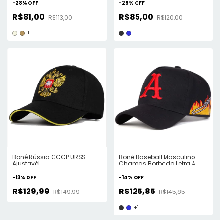
pai cam
-
28
%
OFF
-
29
%
OFF
R$81,00
R$85,00
R$113,00
R$120,00
+1
Boné Rússia CCCP URSS
Boné Baseball Masculino
Ajustavél
Chamas Borbado Letra A
Ajustável
-
13
%
OFF
-
14
%
OFF
R$129,99
R$125,85
R$149,99
R$145,85
+1