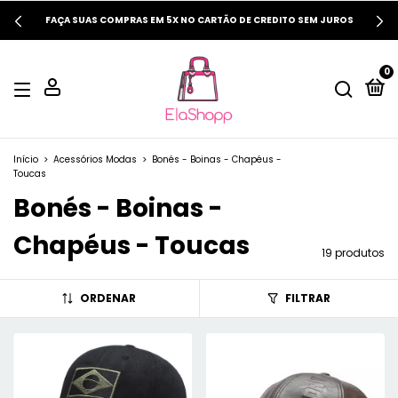
FAÇA SUAS COMPRAS EM 5X NO CARTÃO DE CREDITO SEM JUROS
0
Início
>
Acessórios Modas
>
Bonés - Boinas - Chapéus -
Toucas
Bonés - Boinas -
Chapéus - Toucas
19 produtos
ORDENAR
FILTRAR