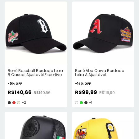
Boné Baseball Bordado Letra
Boné Aba Curva Bordado
B Casual Ajustavél Esportivo
Letra A Ajustável
-
0
%
OFF
-
14
%
OFF
R$140,66
R$99,99
R$140,66
R$115,90
+2
+1