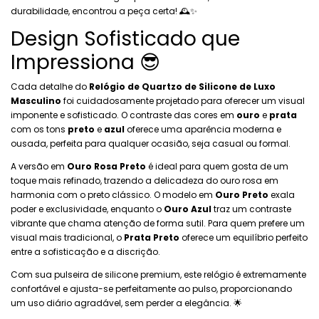
durabilidade, encontrou a peça certa! 🕰️✨
Design Sofisticado que
Impressiona 😎
Cada detalhe do
Relógio de Quartzo de Silicone de Luxo
Masculino
foi cuidadosamente projetado para oferecer um visual
imponente e sofisticado. O contraste das cores em
ouro
e
prata
com os tons
preto
e
azul
oferece uma aparência moderna e
ousada, perfeita para qualquer ocasião, seja casual ou formal.
A versão em
Ouro Rosa Preto
é ideal para quem gosta de um
toque mais refinado, trazendo a delicadeza do ouro rosa em
harmonia com o preto clássico. O modelo em
Ouro Preto
exala
poder e exclusividade, enquanto o
Ouro Azul
traz um contraste
vibrante que chama atenção de forma sutil. Para quem prefere um
visual mais tradicional, o
Prata Preto
oferece um equilíbrio perfeito
entre a sofisticação e a discrição.
Com sua pulseira de silicone premium, este relógio é extremamente
confortável e ajusta-se perfeitamente ao pulso, proporcionando
um uso diário agradável, sem perder a elegância. 🌟