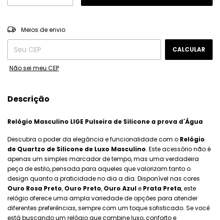
ALTERAR CEP
Entregas para o CEP:
Meios de envio
CALCULAR
Não sei meu CEP
Descrição
Relógio Masculino LIGE Pulseira de Silicone a prova d´Água
Descubra o poder da elegância e funcionalidade com o
Relógio
de Quartzo de Silicone de Luxo Masculino
. Este acessório não é
apenas um simples marcador de tempo, mas uma verdadeira
peça de estilo, pensada para aqueles que valorizam tanto o
design quanto a praticidade no dia a dia. Disponível nas cores
Ouro Rosa Preto
,
Ouro Preto
,
Ouro Azul
e
Prata Preta
, este
relógio oferece uma ampla variedade de opções para atender
diferentes preferências, sempre com um toque sofisticado. Se você
está buscando um relógio que combine luxo, conforto e