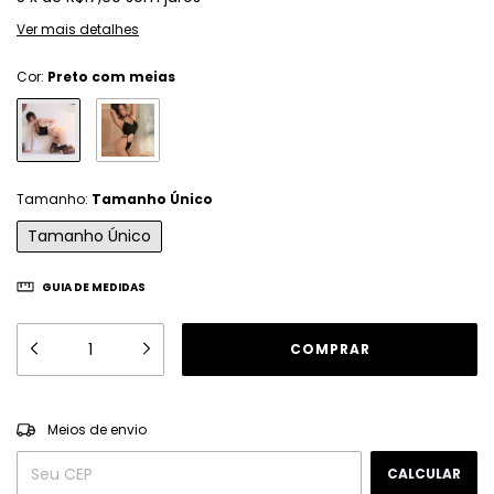
Ver mais detalhes
Cor:
Preto com meias
Tamanho:
Tamanho Único
Tamanho Único
GUIA DE MEDIDAS
ALTERAR CEP
Entregas para o CEP:
Meios de envio
CALCULAR