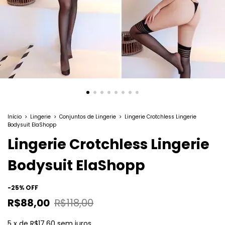
Início
>
Lingerie
>
Conjuntos de Lingerie
>
Lingerie Crotchless Lingerie
Bodysuit ElaShopp
Lingerie Crotchless Lingerie
Bodysuit ElaShopp
-
25
%
OFF
R$88,00
R$118,00
5
x
de
R$17,60
sem juros