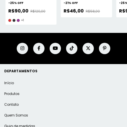
-
25
%
OFF
-
21
%
OFF
-
25
R$90,00
R$46,00
R$
R$120,00
R$58,00
+1
DEPARTAMENTOS
Início
Produtos
Contato
Quem Somos
Guia de medidas