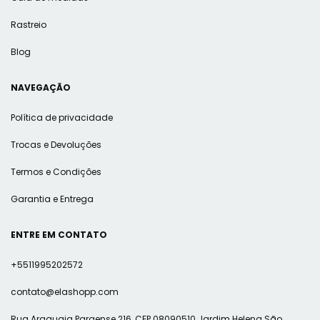
Rastreio
Blog
NAVEGAÇÃO
Política de privacidade
Trocas e Devoluções
Termos e Condições
Garantia e Entrega
ENTRE EM CONTATO
+5511995202572
contato@elashopp.com
Rua Araguaia Paraense 216, CEP 08090510 Jardim Helena São