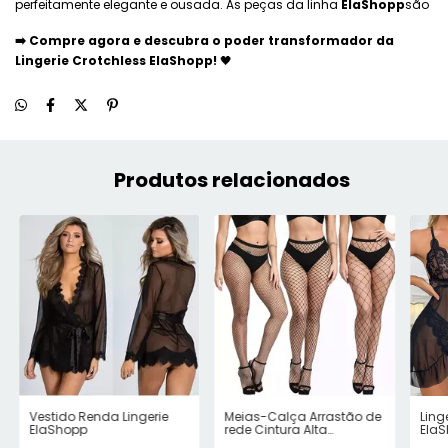
perfeitamente elegante e ousada. As peças da linha
ElaShopp
são
➡️ Compre agora e descubra o poder transformador da
Lingerie Crotchless ElaShopp!
🖤
Produtos relacionados
Vestido Renda Lingerie
Meias-Calça Arrastão de
Ling
ElaShopp
rede Cintura Alta
Ela
ElaShopp