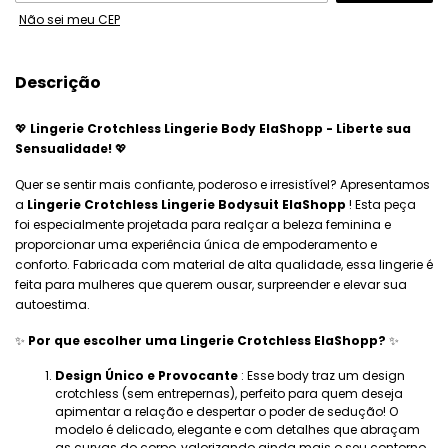
Não sei meu CEP
Descrição
💖
Lingerie Crotchless Lingerie Body ElaShopp - Liberte sua
Sensualidade!
💖
Quer se sentir mais confiante, poderoso e irresistível? Apresentamos
a
Lingerie Crotchless Lingerie Bodysuit ElaShopp
! Esta peça
foi especialmente projetada para realçar a beleza feminina e
proporcionar uma experiência única de empoderamento e
conforto. Fabricada com material de alta qualidade, essa lingerie é
feita para mulheres que querem ousar, surpreender e elevar sua
autoestima.
✨
Por que escolher uma Lingerie Crotchless ElaShopp?
✨
Design Único e Provocante
: Esse body traz um design
crotchless (sem entrepernas), perfeito para quem deseja
apimentar a relação e despertar o poder de sedução! O
modelo é delicado, elegante e com detalhes que abraçam
as curvas do corpo, valorizando ainda mais o seu contorno