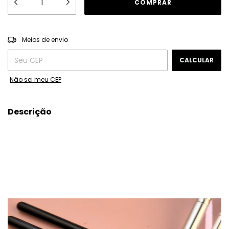
ALTERAR CEP
Entregas para o CEP:
Meios de envio
CALCULAR
Não sei meu CEP
Descrição