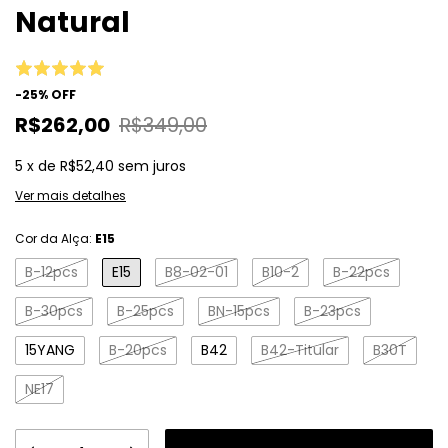
Natural
-
25
%
OFF
R$262,00
R$349,00
5
x
de
R$52,40
sem juros
Ver mais detalhes
Cor da Alça:
E15
B-12pcs
E15
B8-02-01
B10-2
B-22pcs
B-30pcs
B-25pcs
BN-15pcs
B-23pcs
15YANG
B-20pcs
B42
B42-Titular
B30T
NE17