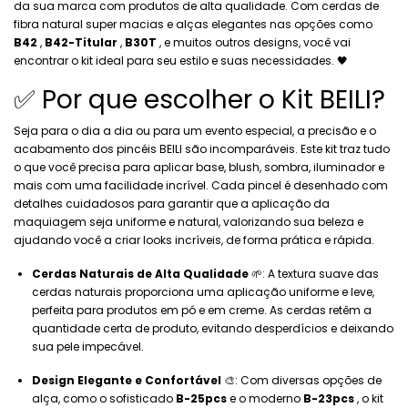
da sua marca com produtos de alta qualidade. Com cerdas de
fibra natural super macias e alças elegantes nas opções como
B42
,
B42-Titular
,
B30T
, e muitos outros designs, você vai
encontrar o kit ideal para seu estilo e suas necessidades. 🖤
✅ Por que escolher o Kit BEILI?
Seja para o dia a dia ou para um evento especial, a precisão e o
acabamento dos pincéis BEILI são incomparáveis. Este kit traz tudo
o que você precisa para aplicar base, blush, sombra, iluminador e
mais com uma facilidade incrível. Cada pincel é desenhado com
detalhes cuidadosos para garantir que a aplicação da
maquiagem seja uniforme e natural, valorizando sua beleza e
ajudando você a criar looks incríveis, de forma prática e rápida.
Cerdas Naturais de Alta Qualidade
🌱: A textura suave das
cerdas naturais proporciona uma aplicação uniforme e leve,
perfeita para produtos em pó e em creme. As cerdas retêm a
quantidade certa de produto, evitando desperdícios e deixando
sua pele impecável.
Design Elegante e Confortável
🎨: Com diversas opções de
alça, como o sofisticado
B-25pcs
e o moderno
B-23pcs
, o kit