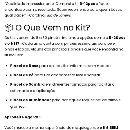
“Qualidade impressionante! Comprei o kit
B-12pcs
e fiquei
encantado com o resultado. Super recomendo para quem busca
qualidade.” –Carolina
, Rio de Janeiro
📦 O Que Vem no Kit?
Os kits variam de 8 a 30 pincéis, incluindo opções como o
B-20pcs
e
o NE17
. Cada uma conta com pincéis essenciais para pele,
olhos e lábios. Alguns dos principais pincéis que você encontra no
kit incluem:
Pincel de Base
para aplicação uniforme e sem marcas.
Pincel de Pó
para um acabamento leve e natural.
Pincel de Sombra
em diferentes formatos para facilitar o
esfumado e a aplicação.
Pincel de Iluminador
para dar aquele toque final de brilho e
glamour.
Aproveite Agora!
✨
Você merece a melhor experiência de maquiagem, e
o Kit BEILI