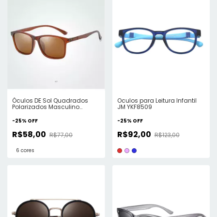
Óculos DE Sol Quadrados
Oculos para Leitura Infantil
Polarizados Masculino
JM YKF8509
ElaShopp
-
25
%
OFF
-
25
%
OFF
R$58,00
R$92,00
R$77,00
R$123,00
6 cores