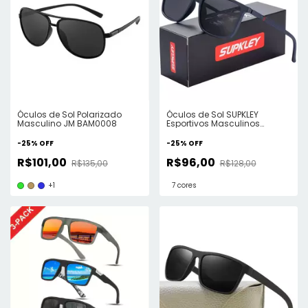
Óculos de Sol Polarizado
Óculos de Sol SUPKLEY
Masculino JM BAM0008
Esportivos Masculinos
Polarizado
-
25
%
OFF
-
25
%
OFF
R$101,00
R$96,00
R$135,00
R$128,00
+1
7 cores