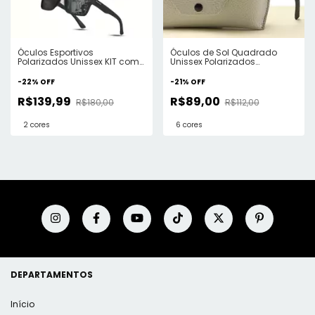
Óculos Esportivos
Óculos de Sol Quadrado
Polarizados Unissex KIT com
Unissex Polarizados
3
ElaShopp
-
22
%
OFF
-
21
%
OFF
R$139,99
R$89,00
R$180,00
R$112,00
2 cores
6 cores
DEPARTAMENTOS
Início