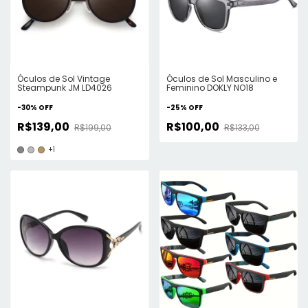
Óculos de Sol Vintage
Óculos de Sol Masculino e
Steampunk JM LD4026
Feminino DOKLY NO18
-
30
%
OFF
-
25
%
OFF
R$139,00
R$100,00
R$199,00
R$133,00
+1