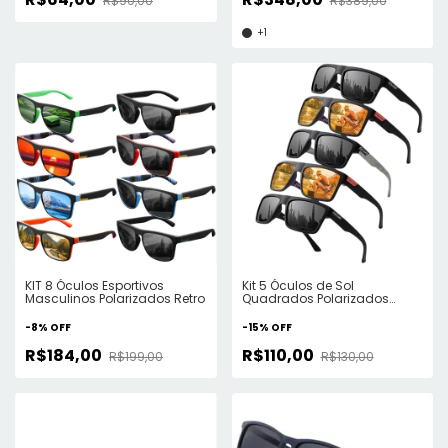
R$90,00
R$389,00
+1
KIT 8 Óculos Esportivos
Kit 5 Óculos de Sol
Masculinos Polarizados Retro
Quadrados Polarizados
ElaShopp
-
8
%
OFF
-
15
%
OFF
R$184,00
R$110,00
R$199,00
R$130,00