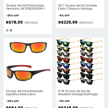
Óculos de Sol Polarizados
Kit 7 Óculos de Sol Unissex
Feminino JM ZPLB200838-1
Estilo Clássico Vintage
ElaShopp
-
25
%
OFF
-
8
%
OFF
R$78,00
R$229,99
R$104,00
R$249,00
Óculos de Sol polarizado
Ki 16 Óculos de Sol de
Esportivo Masculino
Madeira Vintage ElaShopp
-
29
%
OFF
-
11
%
OFF
R$64,00
R$348,00